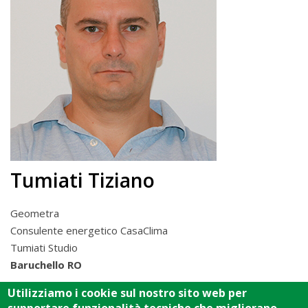
Tumiati Tiziano
Geometra
Consulente energetico CasaClima
Tumiati Studio
Baruchello RO
Utilizziamo i cookie sul nostro sito web per
Via Leopoldo, 14/2