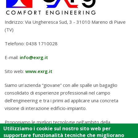
Indirizzo: Via Ungheresca Sud, 3 - 31010 Mareno di Piave
(TV)
Telefono: 0438 1710028
E-mail:
info@exrg.it
Sito web:
www.exrg.it
Siamo un’azienda “giovane” con alle spalle un bagaglio
consolidato di esperienze professionali nel campo
dell’engineering e tra i primi ad applicare una concreta
visione di interazione edificio-impianto.
Proponiamo le migliori tecnologie nell’ambito della
Utilizziamo i cookie sul nostro sito web per
climatizzazione degli edifici, con un’attenzione particolare
supportare funzionalità tecniche che migliorano
all’efficientamento complessivo, attraverso una consulenza