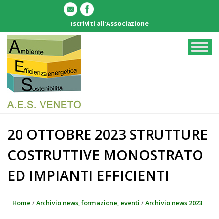
Salta
al
Iscriviti all'Associazione
contenuto
principale
Togg
navig
20 OTTOBRE 2023 STRUTTURE
COSTRUTTIVE MONOSTRATO
ED IMPIANTI EFFICIENTI
Home
/
Archivio news, formazione, eventi
/
Archivio news 2023